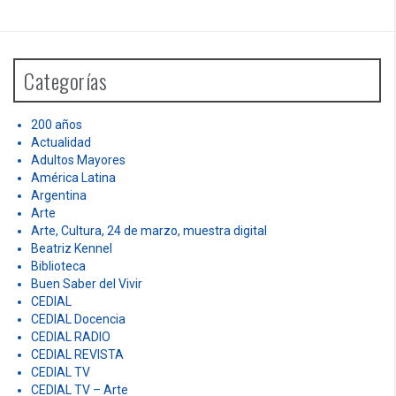
s
a
r
n
c
h
a
Categorías
f
v
o
r
200 años
i
:
Actualidad
g
Adultos Mayores
América Latina
a
Argentina
Arte
t
Arte, Cultura, 24 de marzo, muestra digital
Beatriz Kennel
i
Biblioteca
o
Buen Saber del Vivir
CEDIAL
n
CEDIAL Docencia
CEDIAL RADIO
CEDIAL REVISTA
CEDIAL TV
CEDIAL TV – Arte