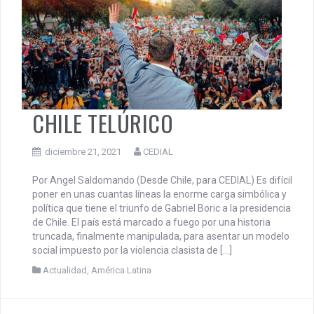
CHILE TELÚRICO
diciembre 21, 2021
CEDIAL
Por Angel Saldomando (Desde Chile, para CEDIAL) Es difícil
poner en unas cuantas líneas la enorme carga simbólica y
política que tiene el triunfo de Gabriel Boric a la presidencia
de Chile. El país está marcado a fuego por una historia
truncada, finalmente manipulada, para asentar un modelo
social impuesto por la violencia clasista de […]
Actualidad
,
América Latina