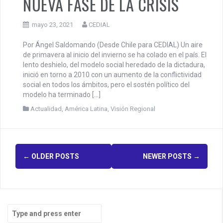
NUEVA FASE DE LA CRISIS
mayo 23, 2021
CEDIAL
Por Ángel Saldomando (Desde Chile para CEDIAL) Un aire
de primavera al inicio del invierno se ha colado en el país. El
lento deshielo, del modelo social heredado de la dictadura,
inició en torno a 2010 con un aumento de la conflictividad
social en todos los ámbitos, pero el sostén político del
modelo ha terminado […]
Actualidad
,
América Latina
,
Visión Regional
P
←
OLDER POSTS
NEWER POSTS
→
o
s
t
S
e