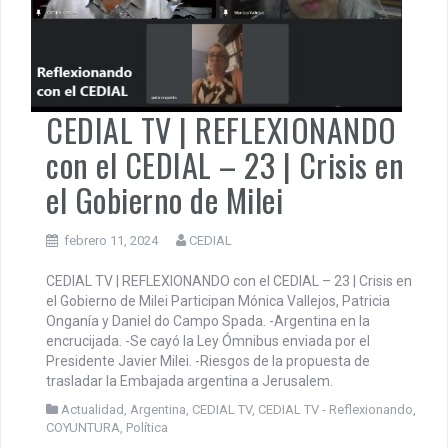
CEDIAL TV | REFLEXIONANDO
con el CEDIAL – 23 | Crisis en
el Gobierno de Milei
febrero 11, 2024
CEDIAL
CEDIAL TV | REFLEXIONANDO con el CEDIAL – 23 | Crisis en
el Gobierno de Milei Participan Mónica Vallejos, Patricia
Onganía y Daniel do Campo Spada. -Argentina en la
encrucijada. -Se cayó la Ley Ómnibus enviada por el
Presidente Javier Milei. -Riesgos de la propuesta de
trasladar la Embajada argentina a Jerusalem.
Actualidad
,
Argentina
,
CEDIAL TV
,
CEDIAL TV - Reflexionando
,
COYUNTURA
,
Política