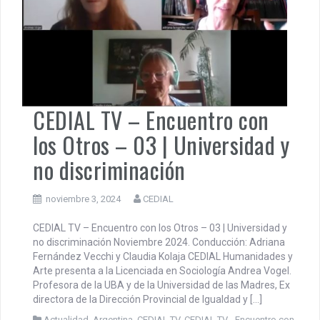
CEDIAL TV – Encuentro con
los Otros – 03 | Universidad y
no discriminación
noviembre 3, 2024
CEDIAL
CEDIAL TV – Encuentro con los Otros – 03 | Universidad y
no discriminación Noviembre 2024. Conducción: Adriana
Fernández Vecchi y Claudia Kolaja CEDIAL Humanidades y
Arte presenta a la Licenciada en Sociología Andrea Vogel.
Profesora de la UBA y de la Universidad de las Madres, Ex
directora de la Dirección Provincial de Igualdad y […]
Actualidad
,
Argentina
,
CEDIAL TV
,
CEDIAL TV - Encuentro con