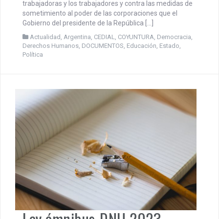
trabajadoras y los trabajadores y contra las medidas de
sometimiento al poder de las corporaciones que el
Gobierno del presidente de la República […]
Actualidad
,
Argentina
,
CEDIAL
,
COYUNTURA
,
Democracia
,
Derechos Humanos
,
DOCUMENTOS
,
Educación
,
Estado
,
Política
Ley ómnibus-DNU 2023