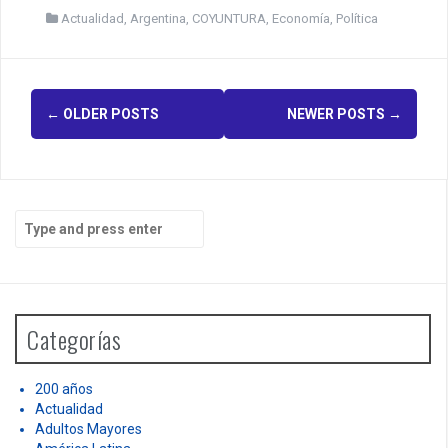
Actualidad
,
Argentina
,
COYUNTURA
,
Economía
,
Política
P
←
OLDER POSTS
NEWER POSTS
→
o
s
t
S
e
s
a
r
n
c
h
a
Categorías
f
v
o
r
200 años
i
:
Actualidad
g
Adultos Mayores