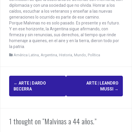
diplomacia y con una sociedad que no olvida. Honrar a los
caídos, escuchar a los veteranos y enseñar a las nuevas
generaciones lo ocurrido es parte de ese camino.
Porque Malvinas no es solo pasado. Es presente y es futuro.
Y en ese horizonte, la Argentina sigue afirmando, con
firmeza y sin renuncias, sus derechos, al tiempo que rinde
homenaje a quienes, en el aire y en la tierra, dieron todo por
la patria.
América Latina
,
Argentina
,
Historia
,
Mundo
,
Política
P
←
ARTE | DARDO
ARTE | LEANDRO
BECERRA
MUSSI
→
o
s
t
1 thought on “Malvinas a 44 años.”
n