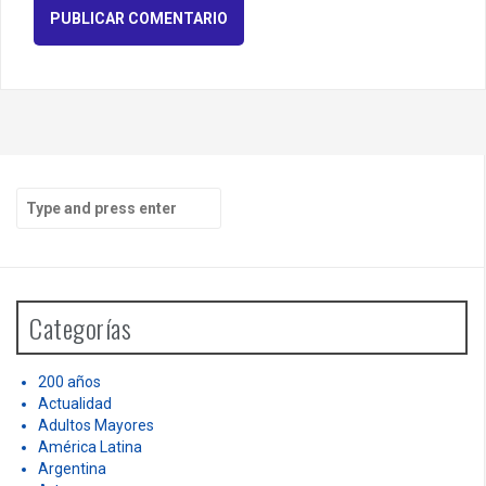
S
e
a
r
c
h
Categorías
f
o
r
200 años
:
Actualidad
Adultos Mayores
América Latina
Argentina