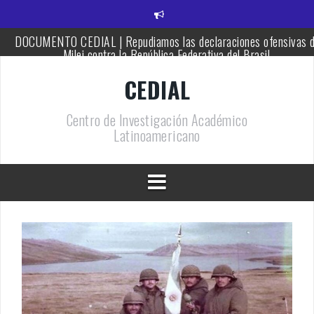
S
k
i
DOCUMENTO CEDIAL | Repudiamos las declaraciones ofensivas 
p
Milei contra la República Federativa del Brasil.
t
o
CEDIAL TV – Mayéutica | La Bronca – 12 | Brasil en alerta y la
CEDIAL
c
hegemonía continental de EE.UU..
o
Centro de Investigación Académico
n
LA HISTORIA ES NUESTRA – Mundo | Cuando España tuvo hambr
Latinoamericano
la Argentina le dio de comer.
t
e
PENSAR UNA SEÑAL | La necesidad de tener una alegría: la
n
politización del partido
t
PENSAR UNA SEÑAL | El partido que se juega en lo nacional
CEDIAL TV – Mayéutica | La Bronca – 11 | Impunidad y pérdida d
soberanía.
DOCUMENTO CEDIAL | Ataque a la Ciencia argentina.
DOCUMENTO CEDIAL | Solidaridad con Venezuela por su tragedi
sísmica.