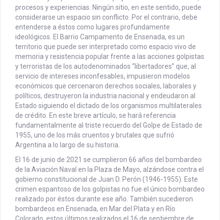
procesos y experiencias. Ningún sitio, en este sentido, puede
considerarse un espacio sin conflicto. Por el contrario, debe
entenderse a éstos como lugares profundamente
ideológicos. El Barrio Campamento de Ensenada, es un
territorio que puede ser interpretado como espacio vivo de
memoria y resistencia popular frente a las acciones golpistas
y terroristas de los autodenominados “libertadores” que, al
servicio de intereses inconfesables, impusieron modelos
económicos que cercenaron derechos sociales, laborales y
políticos, destruyeron la industria nacional y endeudaron al
Estado siguiendo el dictado de los organismos multilaterales
de crédito. En este breve artículo, se hará referencia
fundamentalmente al triste recuerdo del Golpe de Estado de
1955, uno de los más cruentos y brutales que sufrió
Argentina a lo largo de su historia.
El 16 de junio de 2021 se cumplieron 66 años del bombardeo
de la Aviación Naval en la Plaza de Mayo, alzándose contra el
gobierno constitucional de Juan D. Perón (1946-1955). Este
crimen espantoso de los golpistas no fue el único bombardeo
realizado por éstos durante ese año. También sucedieron
bombardeos en Ensenada, en Mar del Plata y en Río
Colorado, estos últimos realizados el 16 de septiembre de