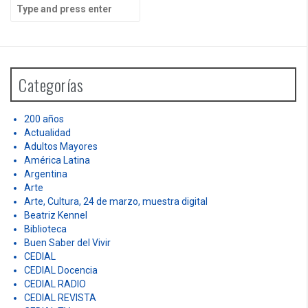
S
e
a
r
c
h
Categorías
f
o
r
200 años
:
Actualidad
Adultos Mayores
América Latina
Argentina
Arte
Arte, Cultura, 24 de marzo, muestra digital
Beatriz Kennel
Biblioteca
Buen Saber del Vivir
CEDIAL
CEDIAL Docencia
CEDIAL RADIO
CEDIAL REVISTA