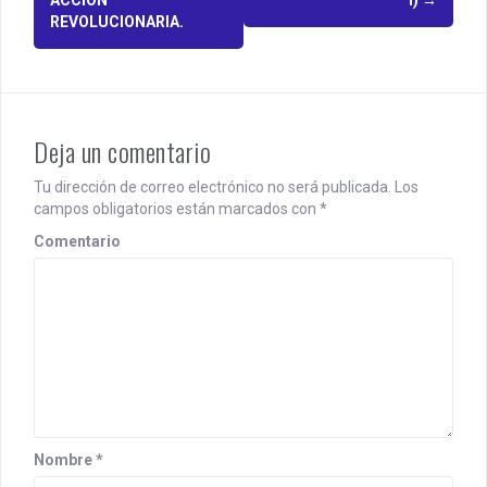
t
REVOLUCIONARIA.
n
a
v
Deja un comentario
i
Tu dirección de correo electrónico no será publicada.
Los
g
campos obligatorios están marcados con
*
a
Comentario
t
i
o
n
Nombre
*