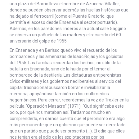
una plaza del Barrio lleva el nombre de Azucena Villaflor,
donde se pueden observar además las huellas históricas que
ha dejado el ferrocarril (como el Puente Giratorio, que
permitía el acceso desde Ensenada al sector portuario).
Además, en los paredones linderos a la actual calle Gaggino
se observa un pañuelo de las madres y el recuerdo del 60
aniversario del golpe de 1955.
En Ensenada y en Berisso quedó vivo el recuerdo de los
bombardeos y las amenazas de Isaac Rojas y los golpistas
del 1955. Las familias recuerdan los hechos, no sólo de la
batalla en Ensenada, sino de la huida por el temor al
bombardeo de la destilería. Las dictaduras antiperonistas
cívico-militares y los gobiernos neoliberales al servicio del
capital trasnacional buscaron borrar e invisibilizar la
memoria, apoyándose también en los multimedios
hegemónicos. Para cerrar, recordemos la voz de Troxler en la
película “Operación Masacre” (1971): “Qué significaba este
odio, por qué nos mataban así. Tardamos mucho en
comprenderlo, en darnos cuenta que el peronismo era algo
más permanente que un gobierno que puede ser derrotado,
que un partido que puede ser proscrito (…). El odio que ellos
nos tenían era el odio de los explotadores por los