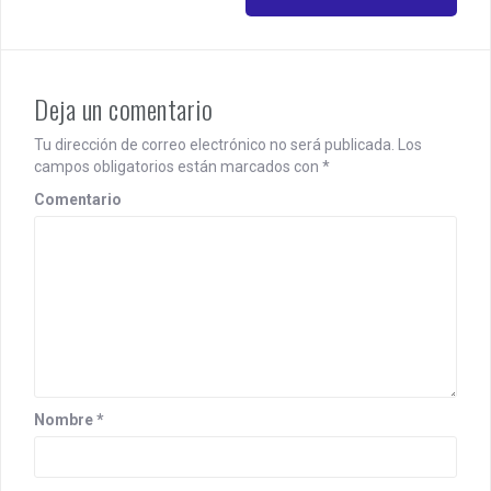
t
n
a
Deja un comentario
v
i
Tu dirección de correo electrónico no será publicada.
Los
campos obligatorios están marcados con
*
g
Comentario
a
t
i
o
n
Nombre
*