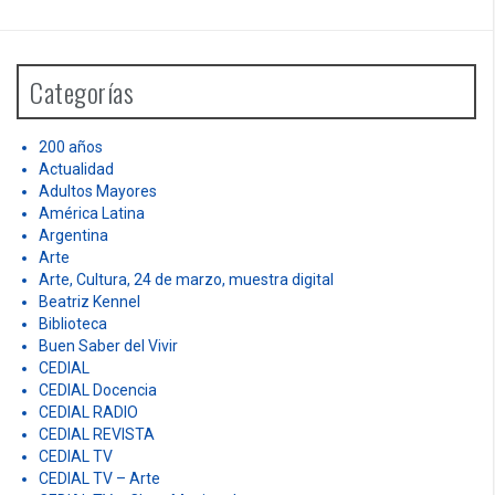
a
r
c
h
Categorías
f
o
r
200 años
:
Actualidad
Adultos Mayores
América Latina
Argentina
Arte
Arte, Cultura, 24 de marzo, muestra digital
Beatriz Kennel
Biblioteca
Buen Saber del Vivir
CEDIAL
CEDIAL Docencia
CEDIAL RADIO
CEDIAL REVISTA
CEDIAL TV
CEDIAL TV – Arte