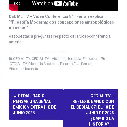
CEDIAL TV – Video Conferencia 81 | Ferrari explica
“”Filosofía Moderna: dos concepciones antropológicas
opuestas”.
Respuestas a preguntas respecto de la videoconferencia
anterior.
__________________________
CEDIAL TV
,
CEDIAL TV - Videoconferencia
,
Filosofía
CEDIAL TV
,
Filosofía Moderna
,
Ricardo E. J. Ferrari
,
Videoconferencia
P
←
CEDIAL RADIO –
CEDIAL TV –
PENSAR UNA SEÑAL |
REFLEXIONANDO CON
o
EMISIÓN EXTRA | 18 DE
EL CEDIAL 67 | EL 18 DE
JUNIO 2025
JUNIO DE 2025
s
¿CAMBIÓ LA
HISTORIA?
→