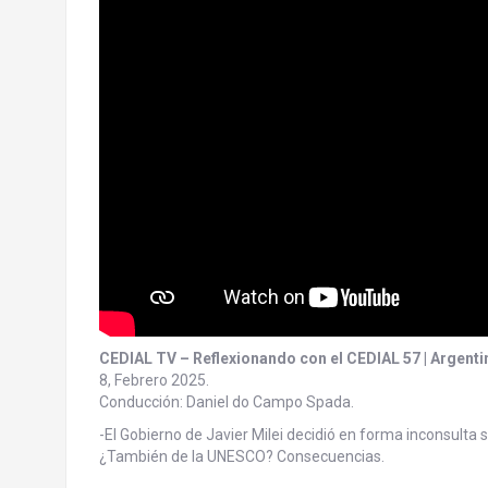
CEDIAL TV – Reflexionando con el CEDIAL 57 | Argenti
8, Febrero 2025.
Conducción: Daniel do Campo Spada.
-El Gobierno de Javier Milei decidió en forma inconsulta 
¿También de la UNESCO? Consecuencias.