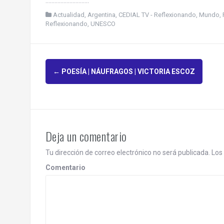
………………………..
Actualidad
,
Argentina
,
CEDIAL TV - Reflexionando
,
Mundo
,
Reflexionando
,
UNESCO
P
←
POESÍA | NÁUFRAGOS | VICTORIA ESCOZ
o
s
t
Deja un comentario
n
Tu dirección de correo electrónico no será publicada.
Los 
a
Comentario
v
i