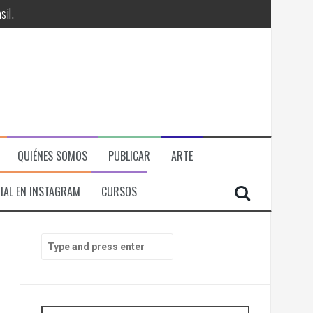
il.
QUIÉNES SOMOS
PUBLICAR
ARTE
IAL EN INSTAGRAM
CURSOS
RÁ
S
e
ITORIAL, ECONOMICA Y POLITICA
a
r
c
h