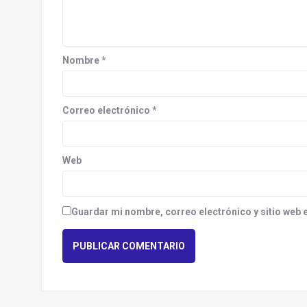
g
a
t
Nombre
*
i
o
Correo electrónico
*
n
Web
Guardar mi nombre, correo electrónico y sitio web 