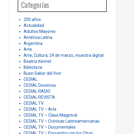
Categorías
f
o
r
200 años
:
Actualidad
Adultos Mayores
América Latina
Argentina
Arte
Arte, Cultura, 24 de marzo, muestra digital
Beatriz Kennel
Biblioteca
Buen Saber del Vivir
CEDIAL
CEDIAL Docencia
CEDIAL RADIO
CEDIAL REVISTA
CEDIAL TV
CEDIAL TV – Arte
CEDIAL TV – Clase Magistral
CEDIAL TV – Crónicas Latinoamericanas
CEDIAL TV – Documentales
CEDIAL TV – Encuentro con los Otros