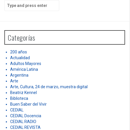
S
e
a
r
c
h
Categorías
f
o
r
200 años
:
Actualidad
Adultos Mayores
América Latina
Argentina
Arte
Arte, Cultura, 24 de marzo, muestra digital
Beatriz Kennel
Biblioteca
Buen Saber del Vivir
CEDIAL
CEDIAL Docencia
CEDIAL RADIO
CEDIAL REVISTA