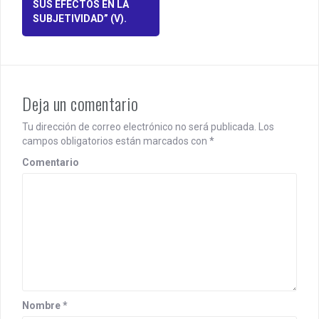
s
SUS EFECTOS EN LA
SUBJETIVIDAD” (V).
t
n
a
v
Deja un comentario
i
Tu dirección de correo electrónico no será publicada.
Los
campos obligatorios están marcados con
*
g
Comentario
a
t
i
o
n
Nombre
*