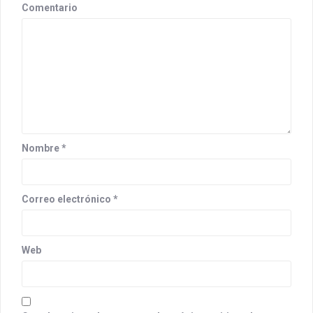
g
Comentario
a
t
i
o
n
Nombre
*
Correo electrónico
*
Web