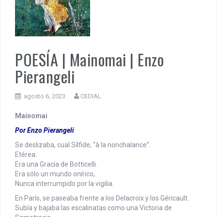
PENSAR UNA SEÑAL | UNA TEJEDORA DE VERDAD ENRIQUET
MUÑIZ. PORQUE LA HISTORIA TE JUZGARÁ
PENSAR UNA SEÑAL | Se echan los dados éticos de la
POESÍA | Mainomai | Enzo
sustentibilidad. | 6 DE AGOSTO: SOBERANIA TERRITORIAL,
ECONOMICA Y POLITICA
Pierangeli
agosto 6, 2023
CEDIAL
Mainomai
Por Enzo Pierangeli
Se deslizaba, cual Sílfide, “à la nonchalance”.
Etérea.
Era una Gracia de Botticelli.
Era sólo un mundo onírico,
Nunca interrumpido por la vigilia.
En París, se paseaba frente a los Delacroix y los Géricault.
Subía y bajaba las escalinatas como una Victoria de