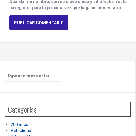
Guardar mi nombre, correo electrónico y sitio web en este
navegador para la próxima vez que haga un comentario.
S
e
a
r
c
h
Categorías
f
o
r
200 años
:
Actualidad