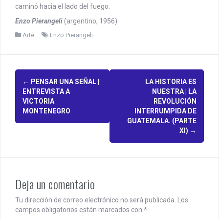
caminó hacia el lado del fuego.
Enzo Pierangeli
(argentino, 1956)
Arte
Enzo Pierangeli
P
←
PENSAR UNA SEÑAL |
LA HISTORIA ES
ENTREVISTA A
NUESTRA | LA
o
VICTORIA
REVOLUCIÓN
MONTENEGRO
INTERRUMPIDA DE
s
GUATEMALA. (PARTE
XI)
→
t
n
a
Deja un comentario
v
i
Tu dirección de correo electrónico no será publicada.
Los
campos obligatorios están marcados con
*