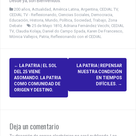
Desde ya, son Bienvenidos.
200 años
,
Actualidad
,
América Latina
,
Argentina
,
CEDIAL TV
,
CEDIAL TV - Reflexionando
,
Ciencias Sociales
,
Democracia
,
Educación
,
Historia
,
Mundo
,
Política
,
Sociedad
,
Trabajo
,
Zona
Debate
25 de Mayo 1810
,
Adriana Fernández Vecchi
,
CEDIAL
TV
,
Claudia Kolaja
,
Daniel do Campo Spada
,
Karen De Francesco
,
Mónica Vallejos
,
Patria
,
Reflexionando con el CEDIAL
P
←
LA PATRIA | EL SOL
LA PATRIA | REPENSAR
DEL 25 VIENE
NUESTRA CONDICIÓN
o
ASOMANDO. LA PATRIA
EN TIEMPOS
COMO COMUNIDAD DE
DIFÍCILES.
→
s
ORIGEN Y DESTINO.
t
n
a
Deja un comentario
v
Tu dirección de correo electrónico no será publicada.
Los