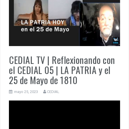
LA HISTORIA ES NUESTRA – Mundo | Cuando España tuvo hambr
la Argentina le dio de comer.
PENSAR UNA SEÑAL | La necesidad de tener una alegría: la
politización del partido
PENSAR UNA SEÑAL | El partido que se juega en lo nacional
CEDIAL TV | Reflexionando con
el CEDIAL 05 | LA PATRIA y el
25 de Mayo de 1810
mayo 25, 2023
CEDIAL