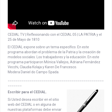
CEDIAL TV | Reflexionando con el CEDIAL 05 | LA PATRIA y el
25 de Mayo de 1810
El CEDIAL expone sobre un tema específico. En este
programa abordan el problema de la Patria y la creación de
modelos sociales. Los trabajadores y la educación.
En este
programa participaron Mónica Vallejos, Adriana Fernández
Vecchi, Claudia Kolaja y Karen De Francesco.
Modera Daniel do Campo Spada.
________________________________________________
_______
Escribir para el CEDIAL.
Si Usted desea escribir en el sitio
web del CEDIAL o en alguna de
nuestras plataformas debe enviar