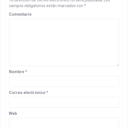
i
campos obligatorios están marcados con
*
g
Comentario
a
t
i
o
n
Nombre
*
Correo electrónico
*
Web