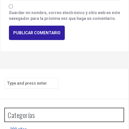
Guardar mi nombre, correo electrónico y sitio web en este
navegador para la próxima vez que haga un comentario.
S
e
a
r
c
h
Categorías
f
o
r