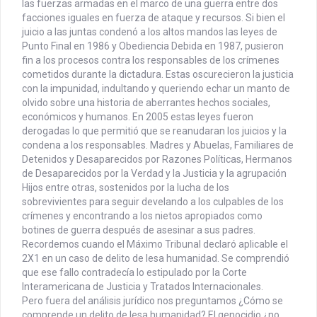
las fuerzas armadas en el marco de una guerra entre dos
facciones iguales en fuerza de ataque y recursos. Si bien el
juicio a las juntas condenó a los altos mandos las leyes de
Punto Final en 1986 y Obediencia Debida en 1987, pusieron
fin a los procesos contra los responsables de los crímenes
cometidos durante la dictadura. Estas oscurecieron la justicia
con la impunidad, indultando y queriendo echar un manto de
olvido sobre una historia de aberrantes hechos sociales,
económicos y humanos. En 2005 estas leyes fueron
derogadas lo que permitió que se reanudaran los juicios y la
condena a los responsables.
Madres y Abuelas, Familiares de
Detenidos y Desaparecidos por Razones Políticas, Hermanos
de Desaparecidos por la Verdad y la Justicia y la agrupación
Hijos entre otras, sostenidos por la lucha de los
sobrevivientes para seguir develando a los culpables de los
crímenes y encontrando a los nietos apropiados como
botines de guerra después de asesinar a sus padres.
Recordemos cuando el Máximo Tribunal declaró aplicable el
2X1 en un caso de delito de lesa humanidad. Se comprendió
que ese fallo contradecía lo estipulado por la Corte
Interamericana de Justicia y Tratados Internacionales.
Pero fuera del análisis jurídico nos preguntamos ¿Cómo se
comprende un delito de lesa humanidad? El genocidio ¿no