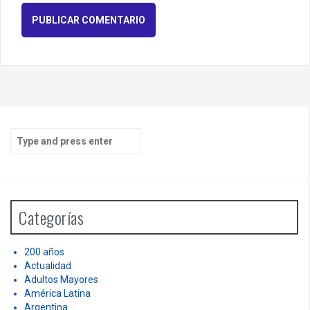
S
e
a
r
c
h
Categorías
f
o
r
200 años
:
Actualidad
Adultos Mayores
América Latina
Argentina