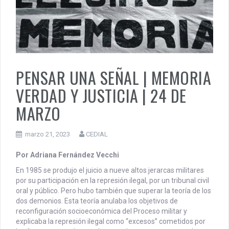
PENSAR UNA SEÑAL | Se echan los dados éticos de la
sustentibilidad. | 6 DE AGOSTO: SOBERANIA TERRITORIAL,
ECONOMICA Y POLITICA
PENSAR UNA SEÑAL | MEMORIA
VERDAD Y JUSTICIA | 24 DE
MARZO
marzo 21, 2023
CEDIAL
Por Adriana Fernández Vecchi
En 1985 se produjo el juicio a nueve altos jerarcas militares
por su participación en la represión ilegal, por un tribunal civil
oral y público. Pero hubo también que superar la teoría de los
dos demonios. Esta teoría anulaba los objetivos de
reconfiguración socioeconómica del Proceso militar y
explicaba la represión ilegal como “excesos” cometidos por