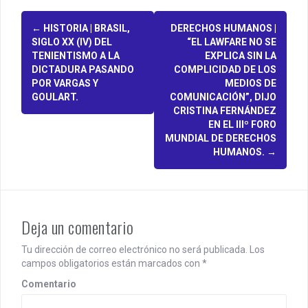
P
←
HISTORIA | BRASIL,
DERECHOS HUMANOS |
SIGLO XX (IV) DEL
“EL LAWFARE NO SE
o
TENIENTISMO A LA
EXPLICA SIN LA
DICTADURA PASANDO
COMPLICIDAD DE LOS
s
POR VARGAS Y
MEDIOS DE
GOULART.
COMUNICACIÓN”, DIJO
t
CRISTINA FERNÁNDEZ
n
EN EL IIIº FORO
MUNDIAL DE DERECHOS
a
HUMANOS.
→
v
i
g
Deja un comentario
a
Tu dirección de correo electrónico no será publicada.
Los
campos obligatorios están marcados con
*
t
Comentario
i