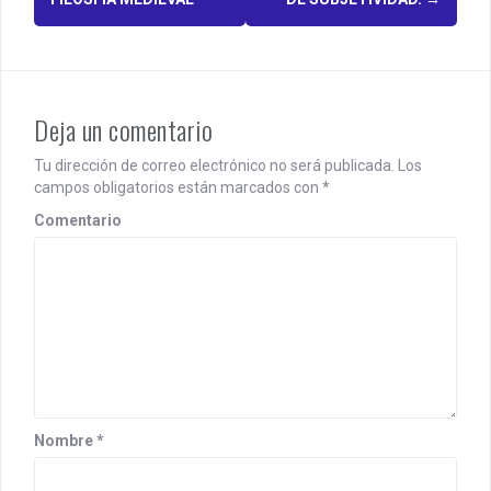
s
t
n
a
Deja un comentario
v
Tu dirección de correo electrónico no será publicada.
Los
i
campos obligatorios están marcados con
*
g
Comentario
a
t
i
o
n
Nombre
*