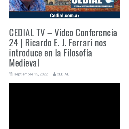
MUÑIZ. PORQUE LA HISTORIA TE JUZGARÁ
PENSAR UNA SEÑAL | Se echan los dados éticos de la
sustentibilidad. | 6 DE AGOSTO: SOBERANIA TERRITORIAL,
ECONOMICA Y POLITICA
CEDIAL TV – Video Conferencia
24 | Ricardo E. J. Ferrari nos
introduce en la Filosofía
Medieval
septiembre 15, 2022
CEDIAL