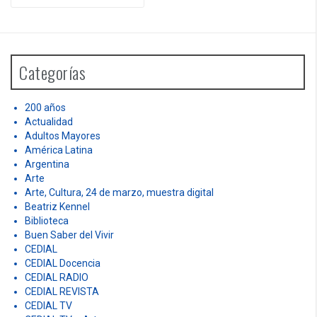
e
a
r
c
h
Categorías
f
o
r
200 años
:
Actualidad
Adultos Mayores
América Latina
Argentina
Arte
Arte, Cultura, 24 de marzo, muestra digital
Beatriz Kennel
Biblioteca
Buen Saber del Vivir
CEDIAL
CEDIAL Docencia
CEDIAL RADIO
CEDIAL REVISTA
CEDIAL TV