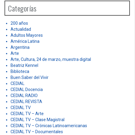
h
Categorías
f
o
r
200 años
:
Actualidad
Adultos Mayores
América Latina
Argentina
Arte
Arte, Cultura, 24 de marzo, muestra digital
Beatriz Kennel
Biblioteca
Buen Saber del Vivir
CEDIAL
CEDIAL Docencia
CEDIAL RADIO
CEDIAL REVISTA
CEDIAL TV
CEDIAL TV – Arte
CEDIAL TV – Clase Magistral
CEDIAL TV – Crónicas Latinoamericanas
CEDIAL TV – Documentales