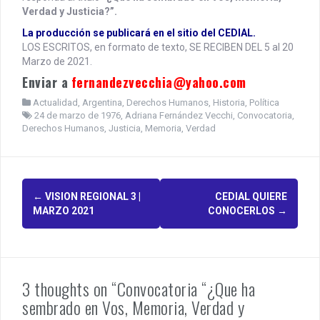
Verdad y Justicia?”.
La producción se publicará en el sitio del CEDIAL.
LOS ESCRITOS, en formato de texto, SE RECIBEN DEL 5 al 20
Marzo de 2021.
Enviar a
fernandezvecchia@yahoo.com
Actualidad
,
Argentina
,
Derechos Humanos
,
Historia
,
Política
24 de marzo de 1976
,
Adriana Fernández Vecchi
,
Convocatoria
,
Derechos Humanos
,
Justicia
,
Memoria
,
Verdad
P
←
VISION REGIONAL 3 |
CEDIAL QUIERE
MARZO 2021
CONOCERLOS
→
o
s
t
3 thoughts on “Convocatoria “¿Que ha
n
sembrado en Vos, Memoria, Verdad y