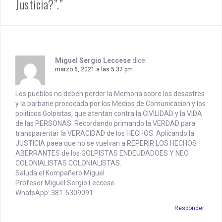
Justicia?”.”
a
v
i
g
Miguel Sergio Leccese
dice:
a
marzo 6, 2021 a las 5:37 pm
t
Los pueblos no deben perder la Memoria sobre los desastres
i
y la barbarie prococada por los Medios de Comunicacion y los
politicos Golpistas, que atentan contra la CIVILIDAD y la VIDA
o
de las PERSONAS. Recordando primando la VERDAD para
transparentar la VERACIDAD de los HECHOS. Aplicando la
n
JUSTICIA paea que no se vuelvan a REPERIR LOS HECHOS
ABERRANTES de los GOLPISTAS ENDEUDADOES Y NEO
COLONIALISTAS COLONIALISTAS.
Saluda el Kompañero Miguel
Profesor Miguel Sergio Leccese
WhatsApp: 381-5309091
Responder