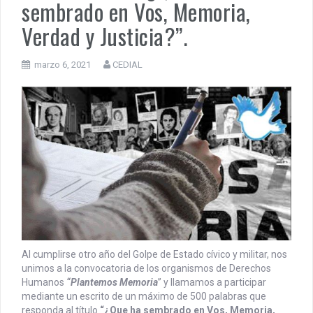
sembrado en Vos, Memoria,
PENSAR UNA SEÑAL | Se echan los dados éticos de la
Verdad y Justicia?”.
sustentibilidad. | 6 DE AGOSTO: SOBERANIA TERRITORIAL,
ECONOMICA Y POLITICA
marzo 6, 2021
CEDIAL
Al cumplirse otro año del Golpe de Estado cívico y militar, nos
unimos a la convocatoria de los organismos de Derechos
Humanos
“Plantemos Memoria
” y llamamos a participar
mediante un escrito de un máximo de 500 palabras que
responda al título
“¿Que ha sembrado en Vos, Memoria,