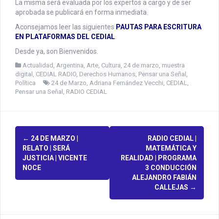
La misma será evaluada por los expertos a cargo y de ser
aprobada se publicará en forma inmediata.
Aconsejamos leer las siguientes
PAUTAS PARA ESCRITURA
EN PLATAFORMAS DEL CEDIAL
.
Desde ya, son Bienvenidos.
Actualidad
,
Argentina
,
Arte, Cultura, 24 de marzo, muestra
digital
,
CEDIAL RADIO
,
Derechos Humanos
,
Pensar una Señal
,
Política
24 de Marzo
,
Adriana Fernández Vecchi
,
CEDIAL
,
Pensar una Señal
,
RADIO CEDIAL
P
←
24 DE MARZO |
RADIO CEDIAL |
RELATO | SERÁ
MATEMÁTICA Y
o
JUSTICIA | VICENTE
REALIDAD | PROGRAMA
NOCE
3 CONDUCCIÓN
s
ALEJANDRO FABIÁN
CALLEJAS
→
t
n