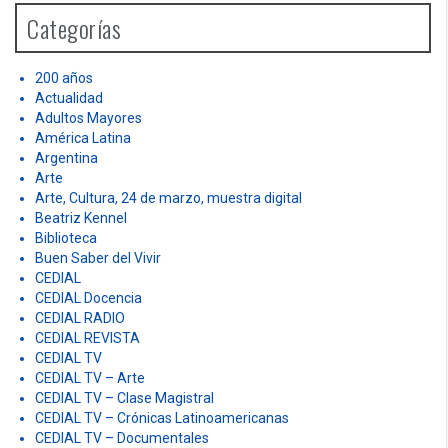
h
Categorías
f
o
r
200 años
:
Actualidad
Adultos Mayores
América Latina
Argentina
Arte
Arte, Cultura, 24 de marzo, muestra digital
Beatriz Kennel
Biblioteca
Buen Saber del Vivir
CEDIAL
CEDIAL Docencia
CEDIAL RADIO
CEDIAL REVISTA
CEDIAL TV
CEDIAL TV – Arte
CEDIAL TV – Clase Magistral
CEDIAL TV – Crónicas Latinoamericanas
CEDIAL TV – Documentales