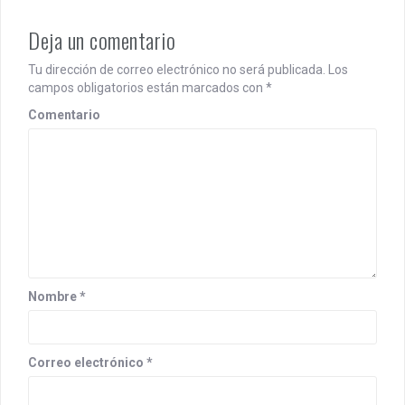
a
Deja un comentario
v
i
Tu dirección de correo electrónico no será publicada.
Los
campos obligatorios están marcados con
*
g
Comentario
a
t
i
o
n
Nombre
*
Correo electrónico
*