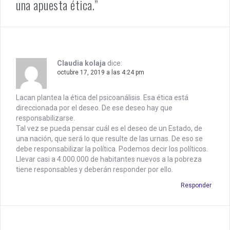
a
una apuesta ética.”
v
i
g
Claudia kolaja
dice:
a
octubre 17, 2019 a las 4:24 pm
t
Lacan plantea la ética del psicoanálisis. Esa ética está
i
direccionada por el deseo. De ese deseo hay que
responsabilizarse.
o
Tal vez se pueda pensar cuál es el deseo de un Estado, de
n
una nación, que será lo que resulte de las urnas. De eso se
debe responsabilizar la política. Podemos decir los políticos.
Llevar casi a 4.000.000 de habitantes nuevos a la pobreza
tiene responsables y deberán responder por ello.
Responder