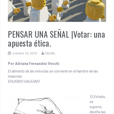
PENSAR UNA SEÑAL | Se echan los dados éticos de la
sustentibilidad. | 6 DE AGOSTO: SOBERANIA TERRITORIAL,
ECONOMICA Y POLITICA
PENSAR UNA SEÑAL |Votar: una
apuesta ética.
octubre 16, 2019
CEDIAL
Por Adriana Fernandez Vecchi
El alimento de las minorías se convierte en el hambre de las
mayorías.
EDUARDO GALEANO
El Estado,
se
supone,
diseña las