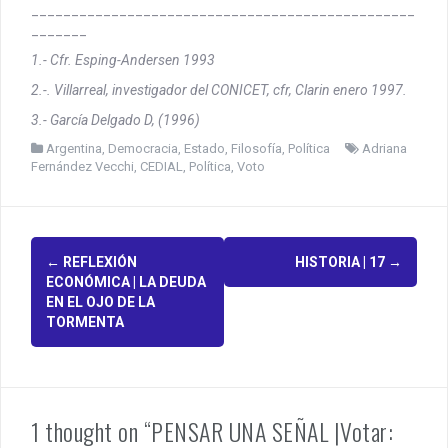
________________________________________________
_______
1.- Cfr. Esping-Andersen 1993
2.-. Villarreal, investigador del CONICET, cfr, Clarin enero 1997.
3.- García Delgado D, (1996)
Argentina
,
Democracia
,
Estado
,
Filosofía
,
Política
Adriana
Fernández Vecchi
,
CEDIAL
,
Política
,
Voto
P
←
REFLEXIÓN
HISTORIA | 17
→
ECONÓMICA | LA DEUDA
o
EN EL OJO DE LA
TORMENTA
s
t
n
1 thought on “PENSAR UNA SEÑAL |Votar: