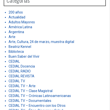
Categorías
f
o
r
200 años
:
Actualidad
Adultos Mayores
América Latina
Argentina
Arte
Arte, Cultura, 24 de marzo, muestra digital
Beatriz Kennel
Biblioteca
Buen Saber del Vivir
CEDIAL
CEDIAL Docencia
CEDIAL RADIO
CEDIAL REVISTA
CEDIAL TV
CEDIAL TV – Arte
CEDIAL TV – Clase Magistral
CEDIAL TV – Crónicas Latinoamericanas
CEDIAL TV – Documentales
CEDIAL TV – Encuentro con los Otros