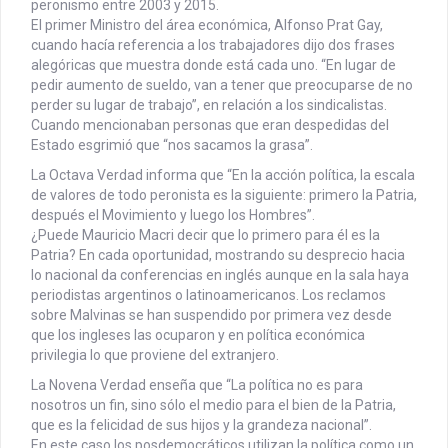
peronismo entre 2003 y 2015.
El primer Ministro del área económica, Alfonso Prat Gay,
cuando hacía referencia a los trabajadores dijo dos frases
alegóricas que muestra donde está cada uno. “En lugar de
pedir aumento de sueldo, van a tener que preocuparse de no
perder su lugar de trabajo”, en relación a los sindicalistas.
Cuando mencionaban personas que eran despedidas del
Estado esgrimió que “nos sacamos la grasa”.
La Octava Verdad informa que “En la acción política, la escala
de valores de todo peronista es la siguiente: primero la Patria,
después el Movimiento y luego los Hombres”.
¿Puede Mauricio Macri decir que lo primero para él es la
Patria? En cada oportunidad, mostrando su desprecio hacia
lo nacional da conferencias en inglés aunque en la sala haya
periodistas argentinos o latinoamericanos. Los reclamos
sobre Malvinas se han suspendido por primera vez desde
que los ingleses las ocuparon y en política económica
privilegia lo que proviene del extranjero.
La Novena Verdad enseña que “La política no es para
nosotros un fin, sino sólo el medio para el bien de la Patria,
que es la felicidad de sus hijos y la grandeza nacional”.
En este caso los posdemocráticos utilizan la política como un