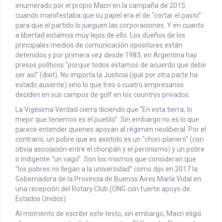
enumerado por el propio Macri en la campaña de 2015
cuando manifestaba que su papel era el de “cortar el pasto”
para que el partido lo jueguen las corporaciones. Y en cuanto
a libertad estamos muy lejos de ello. Los dueños de los
principales medios de comunicación opositores están
detenidos y por primera vez desde 1983, en Argentina hay
presos políticos “porque todos estamos de acuerdo que debe
ser así” (dixit). No importa la Justicia (que por otra parte ha
estado ausente) sino lo que tres o cuatro empresarios
deciden en sus campos de golf en los countrys privados.
La Vigésima Verdad cierra diciendo que “En esta tierra, lo
mejor que tenemos es el pueblo”. Sin embargo no es lo que
parece entender quienes apoyan al régimen neoliberal. Por el
contrario, un pobre que es asistido es un “chori-planero” (con
obvia asociación entre el choripán y el peronismo) y un pobre
o indigente “un vago”. Son los mismos que consideran que
“los pobres no llegan a la universidad” como dijo en 2017 la
Gobernadora de la Provincia de Buenos Aires María Vidal en
una recepción del Rotary Club (ONG con fuerte apoyo de
Estados Unidos).
Al momento de escribir este texto, sin embargo, Macri eligió