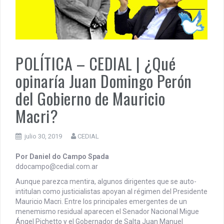
PENSAR UNA SEÑAL | Se echan los dados éticos de la
sustentibilidad. | 6 DE AGOSTO: SOBERANIA TERRITORIAL,
ECONOMICA Y POLITICA
DOCUMENTO CEDIAL | Repudiamos las declaraciones ofensivas 
POLÍTICA – CEDIAL | ¿Qué
Milei contra la República Federativa del Brasil.
opinaría Juan Domingo Perón
del Gobierno de Mauricio
Macri?
julio 30, 2019
CEDIAL
Por Daniel do Campo Spada
ddocampo@cedial.com.ar
Aunque parezca mentira, algunos dirigentes que se auto-
intitulan como justicialistas apoyan al régimen del Presidente
Mauricio Macri. Entre los principales emergentes de un
menemismo residual aparecen el Senador Nacional Migue
Ángel Pichetto y el Gobernador de Salta Juan Manuel