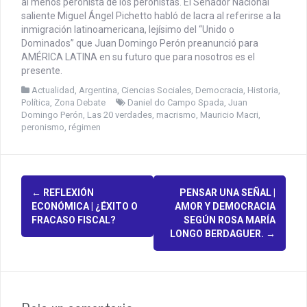
al menos peronista de los peronistas. El Senador Nacional
saliente Miguel Ángel Pichetto habló de lacra al referirse a la
inmigración latinoamericana, lejísimo del “Unido o
Dominados” que Juan Domingo Perón preanunció para
AMÉRICA LATINA en su futuro que para nosotros es el
presente.
Actualidad
,
Argentina
,
Ciencias Sociales
,
Democracia
,
Historia
,
Política
,
Zona Debate
Daniel do Campo Spada
,
Juan
Domingo Perón
,
Las 20 verdades
,
macrismo
,
Mauricio Macri
,
peronismo
,
régimen
P
←
REFLEXIÓN
PENSAR UNA SEÑAL |
ECONÓMICA | ¿ÉXITO O
AMOR Y DEMOCRACIA
o
FRACASO FISCAL?
SEGÚN ROSA MARÍA
LONGO BERDAGUER.
→
s
t
n