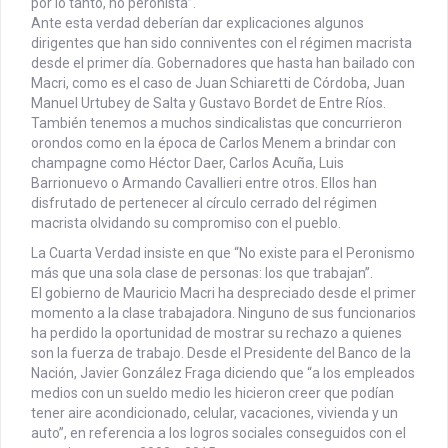
por lo tanto, no peronista”.
Ante esta verdad deberían dar explicaciones algunos
dirigentes que han sido conniventes con el régimen macrista
desde el primer día. Gobernadores que hasta han bailado con
Macri, como es el caso de Juan Schiaretti de Córdoba, Juan
Manuel Urtubey de Salta y Gustavo Bordet de Entre Ríos.
También tenemos a muchos sindicalistas que concurrieron
orondos como en la época de Carlos Menem a brindar con
champagne como Héctor Daer, Carlos Acuña, Luis
Barrionuevo o Armando Cavallieri entre otros. Ellos han
disfrutado de pertenecer al círculo cerrado del régimen
macrista olvidando su compromiso con el pueblo.
La Cuarta Verdad insiste en que “No existe para el Peronismo
más que una sola clase de personas: los que trabajan”.
El gobierno de Mauricio Macri ha despreciado desde el primer
momento a la clase trabajadora. Ninguno de sus funcionarios
ha perdido la oportunidad de mostrar su rechazo a quienes
son la fuerza de trabajo. Desde el Presidente del Banco de la
Nación, Javier González Fraga diciendo que “a los empleados
medios con un sueldo medio les hicieron creer que podían
tener aire acondicionado, celular, vacaciones, vivienda y un
auto”, en referencia a los logros sociales conseguidos con el