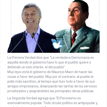
La Primera Verdad dice que “La verdadera Democracia es
aquella donde el gobierno hace lo que el pueblo quiere y
defiende un solo interés: el del pueblo”.
Muy lejos está el gobierno de Mauricio Macri de hacer las
cosas a favor del pueblo. Muy por el contrario, al pueblo le
pidió más sacrificio, al tiempo que hizo todo a favor de sus
amigos empresarios, dolarizando las tarifas de los servicios
privatizados y asignándoles las principales obras públicas.
La Segunda Verdad agrega que “El Peronismo es
esencialmente popular. Todo círculo político es antipopular y,