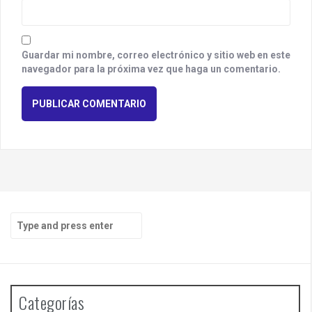
Guardar mi nombre, correo electrónico y sitio web en este
navegador para la próxima vez que haga un comentario.
S
e
a
r
c
h
Categorías
f