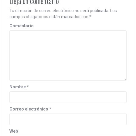
Deja un comentario
a
Tu dirección de correo electrónico no será publicada.
Los
v
campos obligatorios están marcados con
*
i
Comentario
g
a
t
i
o
n
Nombre
*
Correo electrónico
*
Web