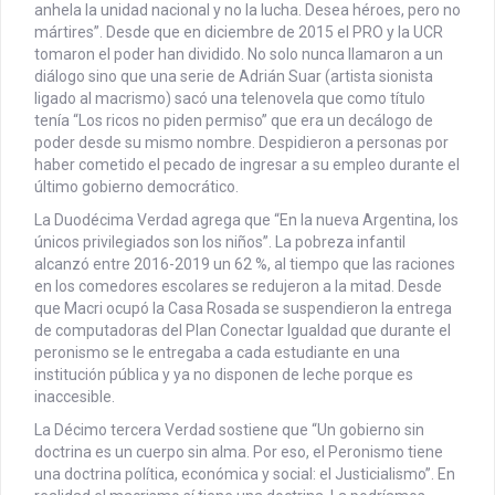
anhela la unidad nacional y no la lucha. Desea héroes, pero no
mártires”. Desde que en diciembre de 2015 el PRO y la UCR
tomaron el poder han dividido. No solo nunca llamaron a un
diálogo sino que una serie de Adrián Suar (artista sionista
ligado al macrismo) sacó una telenovela que como título
tenía “Los ricos no piden permiso” que era un decálogo de
poder desde su mismo nombre. Despidieron a personas por
haber cometido el pecado de ingresar a su empleo durante el
último gobierno democrático.
La Duodécima Verdad agrega que “En la nueva Argentina, los
únicos privilegiados son los niños”. La pobreza infantil
alcanzó entre 2016-2019 un 62 %, al tiempo que las raciones
en los comedores escolares se redujeron a la mitad. Desde
que Macri ocupó la Casa Rosada se suspendieron la entrega
de computadoras del Plan Conectar Igualdad que durante el
peronismo se le entregaba a cada estudiante en una
institución pública y ya no disponen de leche porque es
inaccesible.
La Décimo tercera Verdad sostiene que “Un gobierno sin
doctrina es un cuerpo sin alma. Por eso, el Peronismo tiene
una doctrina política, económica y social: el Justicialismo”. En