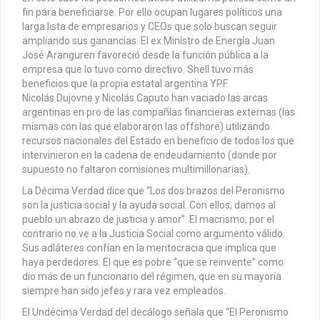
fin para beneficiarse. Por ello ocupan lugares políticos una
larga lista de empresarios y CEOs que solo buscan seguir
ampliando sus ganancias. El ex Ministro de Energía Juan
José Aranguren favoreció desde la función pública a la
empresa que lo tuvo como directivo. Shell tuvo más
beneficios que la propia estatal argentina YPF.
Nicolás Dujovne y Nicolás Caputo han vaciado las arcas
argentinas en pro de las compañías financieras externas (las
mismas con las que elaboraron las offshore) utilizando
recursos nacionales del Estado en beneficio de todos los que
intervinieron en la cadena de endeudamiento (donde por
supuesto no faltaron comisiones multimillonarias).
La Décima Verdad dice que “Los dos brazos del Peronismo
son la justicia social y la ayuda social. Con ellos, damos al
pueblo un abrazo de justicia y amor”. El macrismo, por el
contrario no ve a la Justicia Social como argumento válido.
Sus adláteres confían en la meritocracia que implica que
haya perdedores. El que es pobre “que se reinvente” como
dio más de un funcionario del régimen, que en su mayoría
siempre han sido jefes y rara vez empleados.
El Undécima Verdad del decálogo señala que “El Peronismo