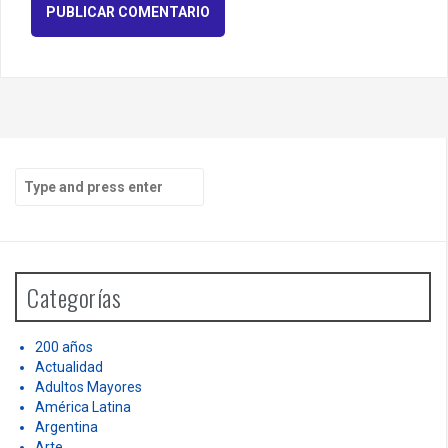
S
e
a
r
c
h
Categorías
f
o
r
200 años
:
Actualidad
Adultos Mayores
América Latina
Argentina
Arte