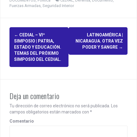
DOCUMENTOS
,
Política
CEDIAL
,
Defensa
,
Documento
,
Fuerzas Armadas
,
Seguridad Interior
P
←
CEDIAL – VIº
LATINOAMÉRICA |
SIMPOSIO | PATRIA,
NICARAGUA. OTRA VEZ
o
ESTADO Y EDUCACIÓN.
PODER Y SANGRE
→
TEMAS DEL PRÓXIMO
s
SIMPOSIO DEL CEDIAL.
t
n
a
Deja un comentario
v
Tu dirección de correo electrónico no será publicada.
Los
i
campos obligatorios están marcados con
*
g
Comentario
a