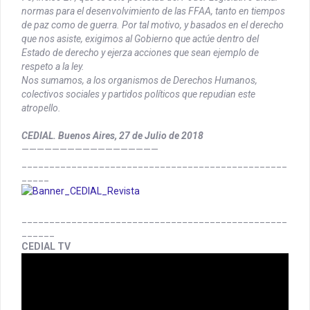
normas para el desenvolvimiento de las FFAA, tanto en tiempos
de paz como de guerra. Por tal motivo, y basados en el derecho
que nos asiste, exigimos al Gobierno que actúe dentro del
Estado de derecho y ejerza acciones que sean ejemplo de
respeto a la ley.
Nos sumamos, a los organismos de Derechos Humanos,
colectivos sociales y partidos políticos que repudian este
atropello.
CEDIAL. Buenos Aires, 27 de Julio de 2018
——————————————————
________________________________________________
_____
________________________________________________
______
CEDIAL TV