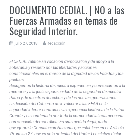
DOCUMENTO CEDIAL. | NO a las
PENSAR UNA SEÑAL | Se echan los dados éticos de la
sustentibilidad. | 6 DE AGOSTO: SOBERANIA TERRITORIAL,
Fuerzas Armadas en temas de
ECONOMICA Y POLITICA
Seguridad Interior.
DOCUMENTO CEDIAL | Repudiamos las declaraciones ofensivas 
Milei contra la República Federativa del Brasil.
julio 27, 2018
Redacción
El CEDIAL ratifica su vocación democrática y de apoyo a la
soberanía y respeto por las libertades y acciones
constitucionales en el marco de la dignidad de los Estados y los
pueblos.
Recogemos la historia de nuestra experiencia y convocamos a la
memoria y a la justicia para cuidado de la seguridad de nuestra
Patria y de nuestros derechos y de las nuevas generaciones.
La decisión del Gobierno de involucrar a las FFAA en la
seguridad interior contradice la experiencia histórica de la Patria
Grande y es condenada por toda la comunidad latinoamericana
con vocación democrática. Es una medida ilegal, dado
que ignora la Constitución Nacional que establece en el Artículo
75, inciso 27, que es solo potestad del Poder Legislativo dictar