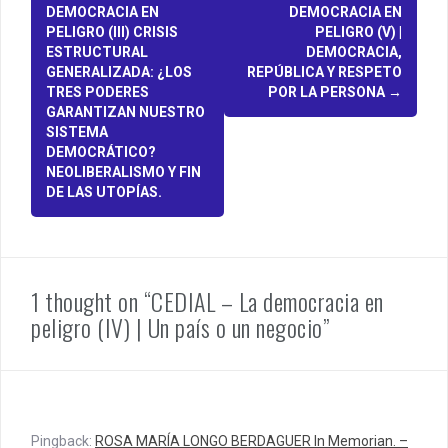
P
DEMOCRACIA EN
DEMOCRACIA EN
o
PELIGRO (III) CRISIS
PELIGRO (V) |
ESTRUCTURAL
DEMOCRACIA,
s
GENERALIZADA: ¿LOS
REPÚBLICA Y RESPETO
TRES PODERES
POR LA PERSONA
→
t
GARANTIZAN NUESTRO
n
SISTEMA
DEMOCRÁTICO?
a
NEOLIBERALISMO Y FIN
DE LAS UTOPÍAS.
v
i
g
1 thought on “CEDIAL – La democracia en
a
peligro (IV) | Un país o un negocio”
t
i
o
Pingback:
ROSA MARÍA LONGO BERDAGUER In Memorian. –