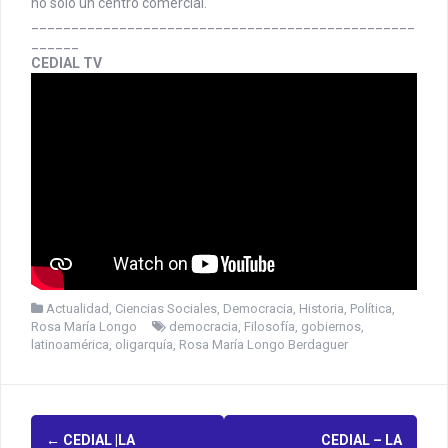
no solo un centro comercial.
________________________________________________
______
CEDIAL TV
Actualidad
,
Ciencias Sociales
,
Democracia
,
Historia
,
Política
,
Rosa María Longo
democracia
,
Filosofía
,
gobiernos
,
latinoamérica
,
oligarquía
,
Rosa María Longo Berdaguer
←
CEDIAL |LA
CEDIAL – LA