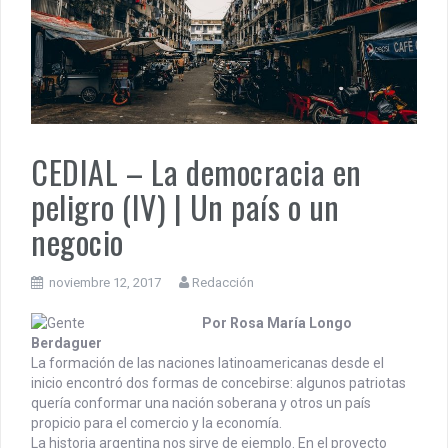
PENSAR UNA SEÑAL | Se echan los dados éticos de la
sustentibilidad. | 6 DE AGOSTO: SOBERANIA TERRITORIAL,
ECONOMICA Y POLITICA
DOCUMENTO CEDIAL | Repudiamos las declaraciones ofensivas 
Milei contra la República Federativa del Brasil.
CEDIAL – La democracia en
peligro (IV) | Un país o un
negocio
noviembre 12, 2017
Redacción
Por Rosa María Longo
Berdaguer
La formación de las naciones latinoamericanas desde el
inicio encontró dos formas de concebirse: algunos patriotas
quería conformar una nación soberana y otros un país
propicio para el comercio y la economía.
La historia argentina nos sirve de ejemplo. En el proyecto