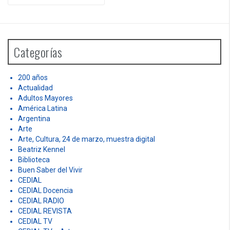
e
a
r
c
h
Categorías
f
o
r
200 años
:
Actualidad
Adultos Mayores
América Latina
Argentina
Arte
Arte, Cultura, 24 de marzo, muestra digital
Beatriz Kennel
Biblioteca
Buen Saber del Vivir
CEDIAL
CEDIAL Docencia
CEDIAL RADIO
CEDIAL REVISTA
CEDIAL TV