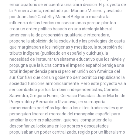
emancipatorio se encuentra una clara división. El proyecto de
la Primera Junta, redactado por Mariano Moreno y avalado
por Juan José Castelli y Manuel Belgrano muestra la
influencia de las teorías rousseaunianas porque plantea
crear un orden político basado en una ideología liberal
americanista de propensión igualitaria e integradora,
propone la abolición de la esclavitud y los privilegios de casta
que marginaban a los indígenas y mestizos, la supresión del
tributo indígena (publicado en español y quichua), la
necesidad de instaurar un sistema educativo que los nivele y
propugna que la lucha contra el imperio español persiga una
total independencia para sí pero en unión con América del
sur. Confían que con un gobierno democrático republicano la
sociedad funcione armoniosamente. Pero este proyecto va a
ser combatido por los también independentistas, Cornelio
Saavedra, Gregorio Funes, Gervasio Posadas, Juan Martin de
Pueyrredón y Bernardino Rivadavia, en su mayoría
comerciantes porteños ligados a las elites tradicionales que
perseguían liberar el mercado del monopolio español para
ampliar la comercialización, quienes, compartiendo la
desconfianza lockeana en los pobres y descastados,
propulsaban un poder centralizado, regido por un liberalismo