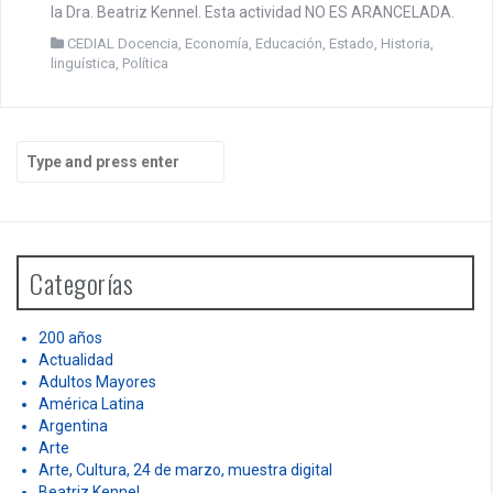
la Dra. Beatriz Kennel. Esta actividad NO ES ARANCELADA.
CEDIAL Docencia
,
Economía
,
Educación
,
Estado
,
Historia
,
linguística
,
Política
S
e
a
r
c
h
Categorías
f
o
r
200 años
:
Actualidad
Adultos Mayores
América Latina
Argentina
Arte
Arte, Cultura, 24 de marzo, muestra digital
Beatriz Kennel