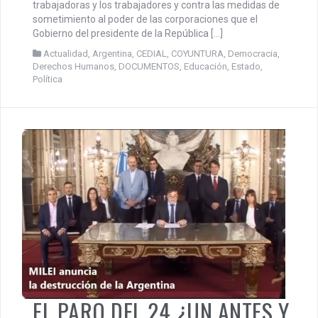
para el 24 de enero, en defensa de los derechos de las
trabajadoras y los trabajadores y contra las medidas de
sometimiento al poder de las corporaciones que el
Gobierno del presidente de la República […]
Actualidad
,
Argentina
,
CEDIAL
,
COYUNTURA
,
Democracia
,
Derechos Humanos
,
DOCUMENTOS
,
Educación
,
Estado
,
Política