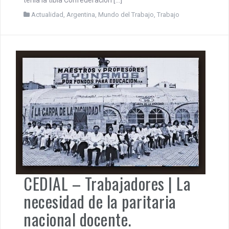
tenía la tibia Confederación […]
Actualidad
,
Argentina
,
Mundo del Trabajo
,
Trabajo
CEDIAL – Trabajadores | La
necesidad de la paritaria
nacional docente.