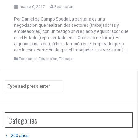
marzo 6, 2017
Redacción
Por Daniel do Campo Spada La paritaria es una
negociación que realizan dos sectores (trabajadores y
empleadores) con un testigo privilegiado y equilibrador que
es el Estado (representado en el Gobierno de turno). En
algunos casos este último también es el empleador pero
con la consideración de que el trabajador a su vez es su […]
Economía
,
Educación
,
Trabajo
S
e
a
r
c
h
Categorías
f
o