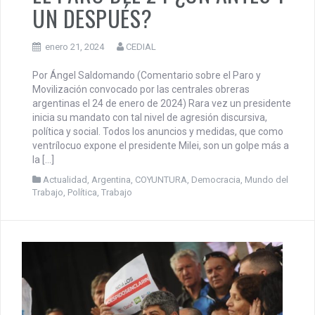
EL PARO DEL 24 ¿UN ANTES Y
UN DESPUÉS?
enero 21, 2024
CEDIAL
Por Ángel Saldomando (Comentario sobre el Paro y
Movilización convocado por las centrales obreras
argentinas el 24 de enero de 2024) Rara vez un presidente
inicia su mandato con tal nivel de agresión discursiva,
política y social. Todos los anuncios y medidas, que como
ventrílocuo expone el presidente Milei, son un golpe más a
la […]
Actualidad
,
Argentina
,
COYUNTURA
,
Democracia
,
Mundo del
Trabajo
,
Política
,
Trabajo