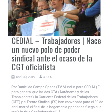
CEDIAL – Trabajadores | Nace
un nuevo polo de poder
sindical ante el ocaso de la
CGT oficialista
abril 30, 2019
CEDIAL
Por Daniel do Campo Spada (TV Mundus para CEDIAL) El
paro general que las dos CTA (Autónoma y de los
Trabajadores), la Corriente Federal de los Trabajadores
(CFT) y el Frente Sindical (FS) han convocado para el 30 de
abril marcó el final de la hegemonía y poder de fuego que