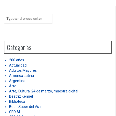
S
e
a
r
c
h
Categorías
f
o
r
200 años
:
Actualidad
Adultos Mayores
América Latina
Argentina
Arte
Arte, Cultura, 24 de marzo, muestra digital
Beatriz Kennel
Biblioteca
Buen Saber del Vivir
CEDIAL