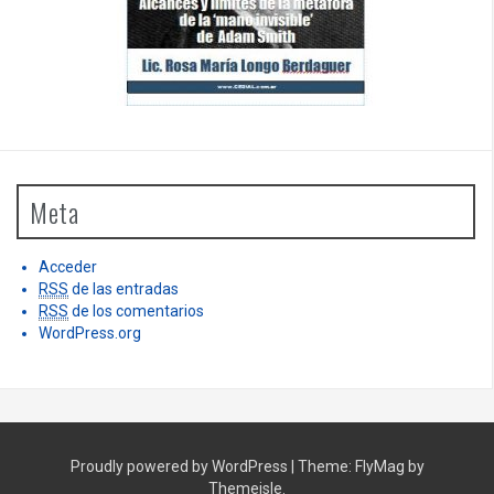
Meta
Acceder
RSS
de las entradas
RSS
de los comentarios
WordPress.org
Proudly powered by WordPress
|
Theme:
FlyMag
by
Themeisle.