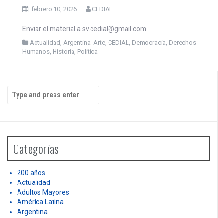
febrero 10, 2026
CEDIAL
Enviar el material a sv.cedial@gmail.com
Actualidad
,
Argentina
,
Arte
,
CEDIAL
,
Democracia
,
Derechos
Humanos
,
Historia
,
Política
S
e
a
r
c
h
Categorías
f
o
r
200 años
:
Actualidad
Adultos Mayores
América Latina
Argentina