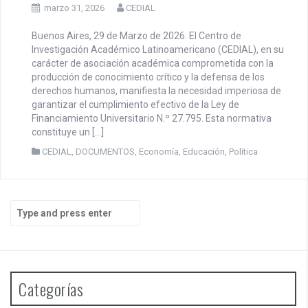
marzo 31, 2026
CEDIAL
Buenos Aires, 29 de Marzo de 2026. El Centro de
Investigación Académico Latinoamericano (CEDIAL), en su
carácter de asociación académica comprometida con la
producción de conocimiento crítico y la defensa de los
derechos humanos, manifiesta la necesidad imperiosa de
garantizar el cumplimiento efectivo de la Ley de
Financiamiento Universitario N.º 27.795. Esta normativa
constituye un […]
CEDIAL
,
DOCUMENTOS
,
Economía
,
Educación
,
Política
S
e
a
r
c
h
Categorías
f
o