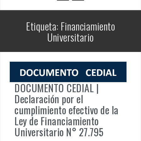
PENSAR UNA SEÑAL | UNA TEJEDORA DE VERDAD ENRIQUET
MUÑIZ. PORQUE LA HISTORIA TE JUZGARÁ
PENSAR UNA SEÑAL | Se echan los dados éticos de la
Etiqueta: Financiamiento
sustentibilidad. | 6 DE AGOSTO: SOBERANIA TERRITORIAL,
ECONOMICA Y POLITICA
Universitario
DOCUMENTO CEDIAL |
Declaración por el
cumplimiento efectivo de la
Ley de Financiamiento
Universitario N° 27.795