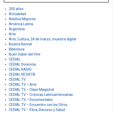
v
o
r
200 años
i
:
Actualidad
g
Adultos Mayores
América Latina
a
Argentina
Arte
t
Arte, Cultura, 24 de marzo, muestra digital
Beatriz Kennel
i
Biblioteca
o
Buen Saber del Vivir
CEDIAL
n
CEDIAL Docencia
CEDIAL RADIO
CEDIAL REVISTA
CEDIAL TV
CEDIAL TV – Arte
CEDIAL TV – Clase Magistral
CEDIAL TV – Crónicas Latinoamericanas
CEDIAL TV – Documentales
CEDIAL TV – Encuentro con los Otros
CEDIAL TV – Ética, Discurso y Salud