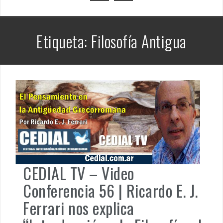
PENSAR UNA SEÑAL | Se echan los dados éticos de la
sustentibilidad. | 6 DE AGOSTO: SOBERANIA TERRITORIAL,
Etiqueta: Filosofía Antigua
ECONOMICA Y POLITICA
DOCUMENTO CEDIAL | Repudiamos las declaraciones ofensivas 
Milei contra la República Federativa del Brasil.
CEDIAL TV – Video
Conferencia 56 | Ricardo E. J.
Ferrari nos explica