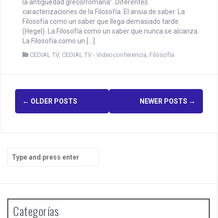
la antigüedad grecorromana”. Diferentes
caracterizaciones de la Filosofía. El ansia de saber. La
Filosofía como un saber que llega demasiado tarde
(Hegel). La Filosofía como un saber que nunca se alcanza.
La Filosofía como un […]
CEDIAL TV
,
CEDIAL TV - Videoconferencia
,
Filosofía
P
←
OLDER POSTS
NEWER POSTS
→
o
s
t
S
e
s
a
r
n
c
h
a
Categorías
f