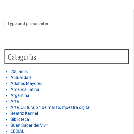
S
e
a
r
c
h
Categorías
f
o
r
200 años
:
Actualidad
Adultos Mayores
América Latina
Argentina
Arte
Arte, Cultura, 24 de marzo, muestra digital
Beatriz Kennel
Biblioteca
Buen Saber del Vivir
CEDIAL