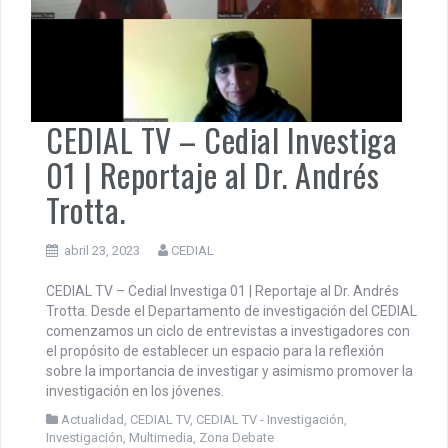
CEDIAL TV – Cedial Investiga
01 | Reportaje al Dr. Andrés
Trotta.
abril 23, 2023
CEDIAL
CEDIAL TV – Cedial Investiga 01 | Reportaje al Dr. Andrés
Trotta. Desde el Departamento de investigación del CEDIAL
comenzamos un ciclo de entrevistas a investigadores con
el propósito de establecer un espacio para la reflexión
sobre la importancia de investigar y asimismo promover la
investigación en los jóvenes.
Actualidad
,
CEDIAL TV
,
CEDIAL TV - Investigación
,
Investigación
,
Multimedia
,
Zona Debate