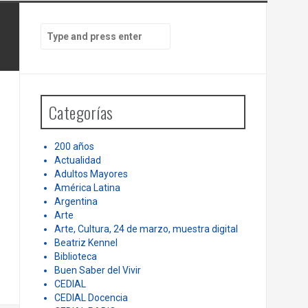
PEN
LA HISTORIA ES NUESTRA – Mundo |
te
Cuando España tuvo hambre, la
S
e
Argentina le dio de comer.
a
r
c
h
Categorías
f
o
r
200 años
:
Actualidad
Adultos Mayores
América Latina
Argentina
Arte
Arte, Cultura, 24 de marzo, muestra digital
Beatriz Kennel
Biblioteca
Buen Saber del Vivir
CEDIAL
CEDIAL Docencia