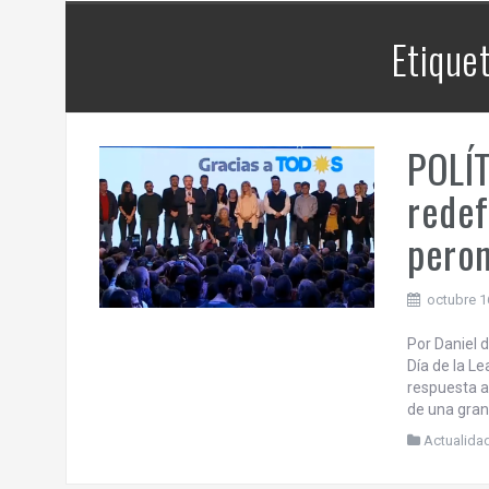
contra la República Federativa del
os
Brasil.
Etique
 | 6
POLÍT
redef
peron
octubre 1
Por Daniel 
Día de la Le
respuesta a
de una gran
Actualida