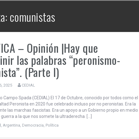
CEDIAL TV – Mayéutica | La Bronca –
12 | Brasil en alerta y la hegemonía
ta: comunistas
continental de EE.UU..
ICA – Opinión |Hay que
inir las palabras “peronismo-
ista”. (Parte I)
6, 2025
CEDIAL
do Campo Spada (CEDIAL) El 17 de Octubre, conocido por todos como el
altad Peronista en 2020 fue celebrado incluso por no peronistas. Era la
nte las marchas fascistas. Era un apoyo a un Gobierno propio en medio
 guerra a la que nos somete la ultraderecha. […]
d
,
Argentina
,
Democracia
,
Política