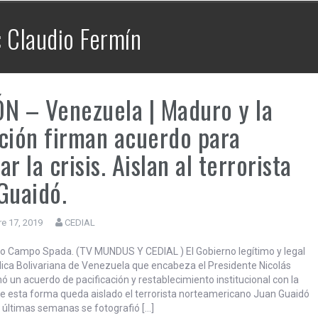
CEDIAL TV – Mayéutica | La Bronca –
12 | Brasil en alerta y la hegemonía
: Claudio Fermín
continental de EE.UU..
N – Venezuela | Maduro y la
ción firman acuerdo para
r la crisis. Aislan al terrorista
Guaidó.
e 17, 2019
CEDIAL
do Campo Spada. (TV MUNDUS Y CEDIAL ) El Gobierno legítimo y legal
lica Bolivariana de Venezuela que encabeza el Presidente Nicolás
ó un acuerdo de pacificación y restablecimiento institucional con la
De esta forma queda aislado el terrorista norteamericano Juan Guaidó
s últimas semanas se fotografió […]