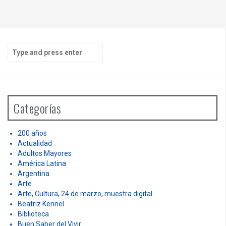
S
e
a
r
c
h
Categorías
f
o
r
200 años
:
Actualidad
Adultos Mayores
América Latina
Argentina
Arte
Arte, Cultura, 24 de marzo, muestra digital
Beatriz Kennel
Biblioteca
Buen Saber del Vivir