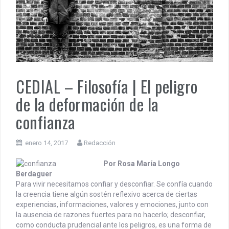
PENSAR UNA SEÑAL | Se echan los dados éticos de la
sustentibilidad. | 6 DE AGOSTO: SOBERANIA TERRITORIAL,
ECONOMICA Y POLITICA
DOCUMENTO CEDIAL | Repudiamos las declaraciones ofensivas 
Milei contra la República Federativa del Brasil.
CEDIAL – Filosofía | El peligro
de la deformación de la
confianza
enero 14, 2017
Redacción
Por Rosa María Longo
Berdaguer
Para vivir necesitamos confiar y desconfiar. Se confía cuando
la creencia tiene algún sostén reflexivo acerca de ciertas
experiencias, informaciones, valores y emociones, junto con
la ausencia de razones fuertes para no hacerlo; desconfiar,
como conducta prudencial ante los peligros, es una forma de