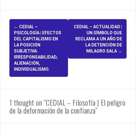
P
←
CEDIAL –
CEDIAL – ACTUALIDAD |
PSICOLOGÍA | EFECTOS
UN SÍMBOLO QUE
o
DEL CAPITALISMO EN
RECLAMA A UN AÑO DE
LA POSICIÓN
LA DETENCIÓN DE
s
SUBJETIVA:
MILAGRO SALA
→
IRRESPONSABILIDAD,
t
ALIENACIÓN,
n
INDIVIDUALISMO.
a
v
1 thought on “CEDIAL – Filosofía | El peligro
i
de la deformación de la confianza”
g
a