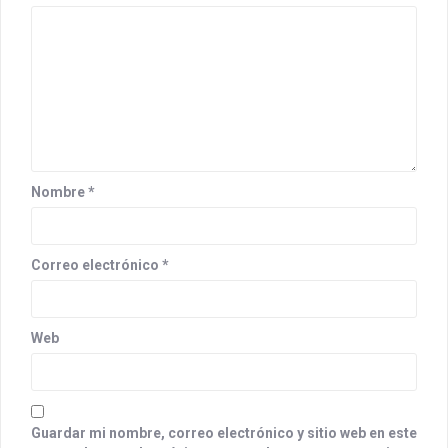
a
t
i
o
n
Nombre
*
Correo electrónico
*
Web
Guardar mi nombre, correo electrónico y sitio web en este