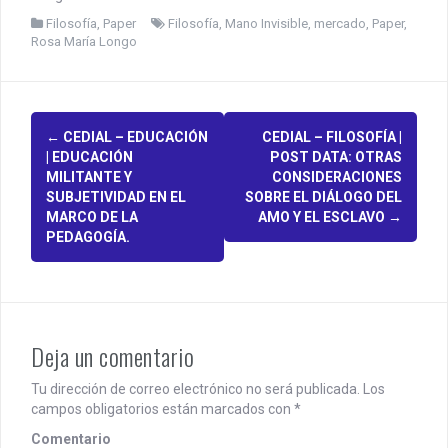
Filosofía
,
Paper
Filosofía
,
Mano Invisible
,
mercado
,
Paper
,
Rosa María Longo
P
←
CEDIAL – EDUCACIÓN
CEDIAL – FILOSOFÍA |
| EDUCACIÓN
POST DATA: OTRAS
o
MILITANTE Y
CONSIDERACIONES
SUBJETIVIDAD EN EL
SOBRE EL DIÁLOGO DEL
s
MARCO DE LA
AMO Y EL ESCLAVO
→
PEDAGOGÍA.
t
n
a
v
Deja un comentario
i
Tu dirección de correo electrónico no será publicada.
Los
campos obligatorios están marcados con
*
g
Comentario