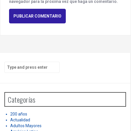
navegador para la próxima vez que haga un comentario.
S
e
a
r
c
h
Categorías
f
o
r
200 años
:
Actualidad
Adultos Mayores