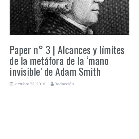
PENSAR UNA SEÑAL | Se echan los dados éticos de la
sustentibilidad. | 6 DE AGOSTO: SOBERANIA TERRITORIAL,
ECONOMICA Y POLITICA
DOCUMENTO CEDIAL | Repudiamos las declaraciones ofensivas 
Milei contra la República Federativa del Brasil.
Paper n° 3 | Alcances y límites
de la metáfora de la ‘mano
invisible’ de Adam Smith
octubre 23, 2016
Redacción