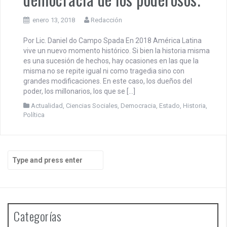
enero 13, 2018
Redacción
Por Lic. Daniel do Campo Spada En 2018 América Latina
vive un nuevo momento histórico. Si bien la historia misma
es una sucesión de hechos, hay ocasiones en las que la
misma no se repite igual ni como tragedia sino con
grandes modificaciones. En este caso, los dueños del
poder, los millonarios, los que se […]
Actualidad
,
Ciencias Sociales
,
Democracia
,
Estado
,
Historia
,
Política
S
e
a
r
c
h
Categorías
f
o